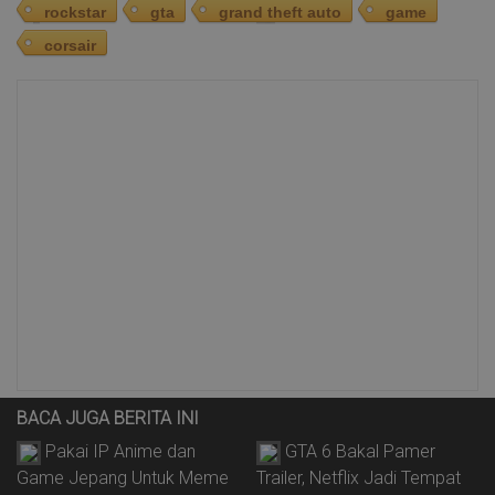
rockstar
gta
grand theft auto
game
corsair
BACA JUGA BERITA INI
Pakai IP Anime dan
GTA 6 Bakal Pamer
Game Jepang Untuk Meme
Trailer, Netflix Jadi Tempat