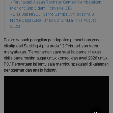
» Terungkap! Alasan Rockstar Games Membatalkan
Midnight Club 5 demi Fokus ke GTA
» Bisa Dapetin DJI Osmo Sampai AirPods Pro 3!
Norse Saga Buka Tahap CBT2 Mulai 4-11 August
2026!
Dalam sebuah panggilan pendapatan perusahaan yang
dikutip dari Seeking Alpha pada 12 Februari, van Veen
menyatakan, "Pemahaman saya saat ini, game ini akan
dirilis pada musim gugur untuk konsol, dan awal 2026 untuk
PC." Pernyataan ini tentu saja memicu spekulasi di kalangan
penggemar dan analis industri.