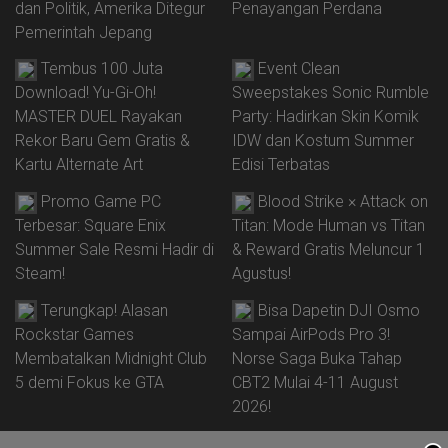
dan Politik, Amerika Ditegur
Penayangan Perdana
Pemerintah Jepang
Tembus 100 Juta
Event Clean
Download! Yu-Gi-Oh!
Sweepstakes Sonic Rumble
MASTER DUEL Rayakan
Party: Hadirkan Skin Komik
Rekor Baru Gem Gratis &
IDW dan Kostum Summer
Kartu Alternate Art
Edisi Terbatas
Promo Game PC
Blood Strike × Attack on
Terbesar: Square Enix
Titan: Mode Human vs Titan
Summer Sale Resmi Hadir di
& Reward Gratis Meluncur 1
Steam!
Agustus!
Terungkap! Alasan
Bisa Dapetin DJI Osmo
Rockstar Games
Sampai AirPods Pro 3!
Membatalkan Midnight Club
Norse Saga Buka Tahap
5 demi Fokus ke GTA
CBT2 Mulai 4-11 August
2026!