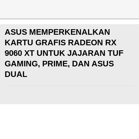
News
ASUS MEMPERKENALKAN
KARTU GRAFIS RADEON RX
9060 XT UNTUK JAJARAN TUF
GAMING, PRIME, DAN ASUS
DUAL
PC
Kamis, 12 Jun 2025
Rahmat Handiko
Makin update dengan berita game dan esports! Yuk
YouTube KotakGame
DI SINI
dan
Instagram Kotak