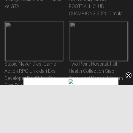
ke GTA
FOOTBALL CLUB
CHAMPIONS 2026 Dimulai
Stupid Never Dies: Game
Two Point Hospital: Full
Action RPG Unik dari Eks-
Health Collection Siap
Developer Devil May Cry
Sambangi Konsol Modern
Siap Rilis 22 Oktober 2026!
Termaside Switch 2!