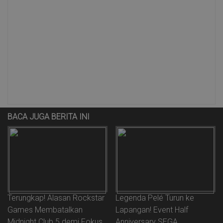
BACA JUGA BERITA INI
Terungkap! Alasan Rockstar
Legenda Pelé Turun ke
Games Membatalkan
Lapangan! Event Half
Midnight Club 5 demi Fokus
Anniversary SEGA