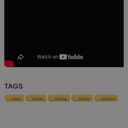
TAGS
sega
sonic
racing
trailer
update