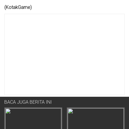
(KotakGame)
BACA JUGA BERITA INI