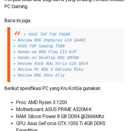
PC Gaming.
Baca ini juga :
» ASUS TUF F16 FA608
» Review ROG Zephyrus G14 GA403
» ASUS TUF Gaming T500
» Hands-on ROG Flow Z13-KJP
» Hands-on Desktop ROG GM700
» Review ASUS ROG Strix G16 G614
» Review PC ROG X Hatsune Miku
» Review ROG Xbox Ally
Berikut spesifikasi PC yang Kru KotGa gunakan:
Proc: AMD Ryzen 3 1200
Motherboard: ASUS PRIME A320M-K
RAM: Silicon Power 8 GB DDR4 @2666Mhz
GPU: Asus GeForce GTX 1050 Ti 4GB DDR5
Expedition