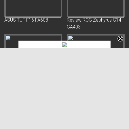
ASUS TUF F16 FA608
Review ROG Zephyrus G14
GA403
ASUS TUF Gaming T500
Hands-on ROG Flow Z13-
KJP