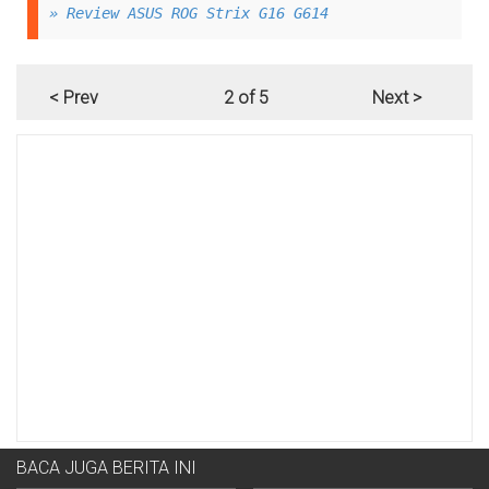
» Review ASUS ROG Strix G16 G614
< Prev
2 of 5
Next >
BACA JUGA BERITA INI