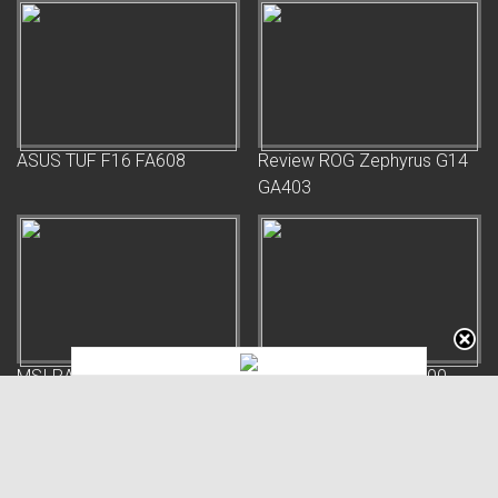
ASUS TUF F16 FA608
Review ROG Zephyrus G14
GA403
MSI RAIDER 16 MAX HX
ASUS TUF Gaming T500