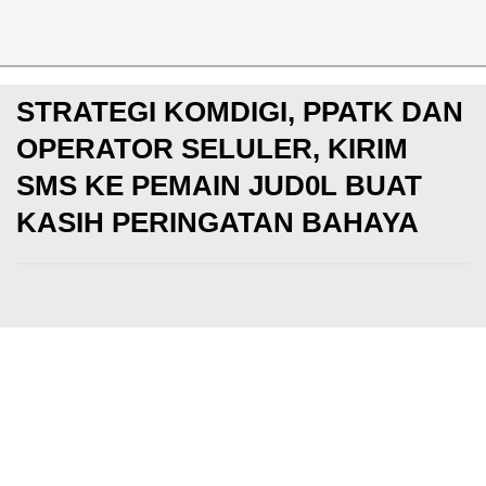
News
STRATEGI KOMDIGI, PPATK DAN
OPERATOR SELULER, KIRIM
SMS KE PEMAIN JUD0L BUAT
KASIH PERINGATAN BAHAYA
Pop
Kamis, 05 Dec 2024
Rahmat Handiko
Makin update dengan berita game dan esports! Yuk
YouTube KotakGame
DI SINI
dan
Instagram Kotak
banyak FREE GIVEAWAY Diamonds, UC, PS4, gaming 