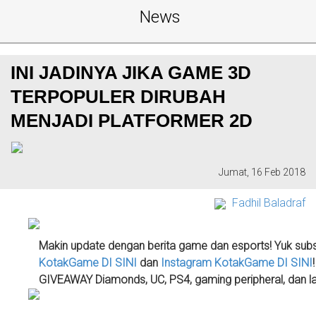
News
INI JADINYA JIKA GAME 3D
TERPOPULER DIRUBAH
MENJADI PLATFORMER 2D
Jumat, 16 Feb 2018
Fadhil Baladraf
Makin update dengan berita game dan esports! Yuk sub
KotakGame
DI SINI
dan
Instagram KotakGame
DI SINI
GIVEAWAY Diamonds, UC, PS4, gaming peripheral, dan la