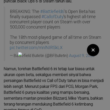
puncak Black Ops 6 di Steam tahun lalu.
BREAKING: The
#Battlefield6
's Open Beta has
finally surpassed
#CallofDuty
's highest all-time
concurrent player count on Steam with over
500,000 concurrent players.
The 18th most-played game of all time on Steam
by concurrent players.
pic.twitter.com/mnlNIRSkLX
×
— Battlefield Bulletin (@BFBulletin)
August 9, 2025
Namun, torehan Battlefield 6 ini tetap luar biasa untuk
ukuran open beta, sekaligus memberi sinyal bahwa
persaingan Battlefield vs Call of Duty tahun ini bisa menjadi
lebih sengit. Menurut pakar FPS dari PCG, Morgan Park,
Battlefield 6 punya kualitas yang mampu bersaing,
sementara mantan presiden Blizzard, Mike Ybarra, bahkan
terang-terangan mendukung Battlefield 6 ketimbang