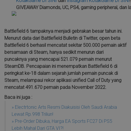
KotakGame
DI SINI
dan
Instagram KotakGame
DI SINI
GIVEAWAY Diamonds, UC, PS4, gaming peripheral, dan la
Battlefield 6 tampaknya menjadi gebrakan besar tahun ini.
Menurut data dari Battlefield Bulletin di Twitter, open beta
Battlefield 6 berhasil mencatat sekitar 500.000 pemain aktif
bersamaan di Steam, hanya sedikit menurun dari
puncaknya yang mencapai 521.079 pemain menurut
SteamDB. Pencapaian ini menempatkan Battlefield 6 di
peringkat ke-18 dalam sejarah jumlah pemain puncak di
Steam, melampaui rekor aplikasi unified Call of Duty yang
mencatat 491.670 pemain pada November 2022.
Baca ini juga :
» Electrtonic Arts Resmi Diakuisisi Oleh Saudi Arabia
Lewat Rp.998 Triliun!
» Pre-Order Dibuka, Harga EA Sports FC27 Di PS5
Lebih Mahal Dari GTA VI?!