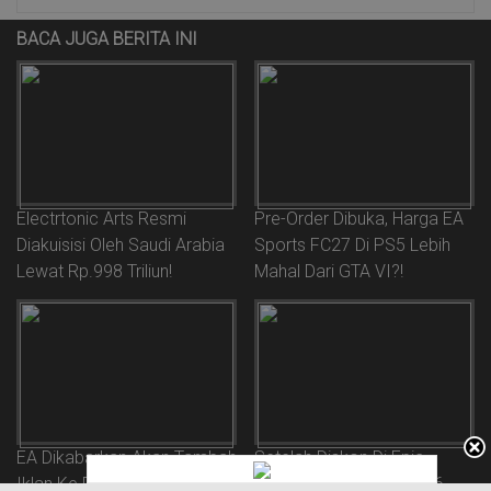
BACA JUGA BERITA INI
Electrtonic Arts Resmi
Pre-Order Dibuka, Harga EA
Diakuisisi Oleh Saudi Arabia
Sports FC27 Di PS5 Lebih
Lewat Rp.998 Triliun!
Mahal Dari GTA VI?!
EA Dikabarkan Akan Tambah
Setelah Diskon Di Epic
Iklan Ke Dalam Game.
Games, EA Sports FC 26