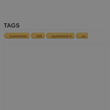
TAGS
battlefield
bf6
battlefield 6
ea