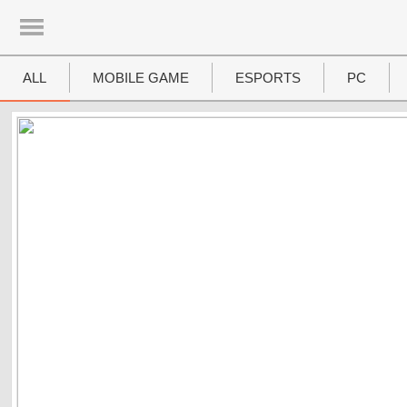
UTAMA
Home
ALL
MOBILE GAME
ESPORTS
PC
News
MOVIES
Review
Preview
Unboxing Hardware
Special
Diary KotakGame
Features
Gallery