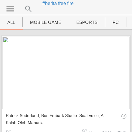
#berita free fire
UTAMA
Home
ALL
MOBILE GAME
ESPORTS
PC
News
MOVIES
Review
Preview
Unboxing Hardware
Special
Diary KotakGame
Patrick Soderlund, Bos Embark Studio: Soal Voice, AI
Features
Kalah Oleh Manusia
Gallery