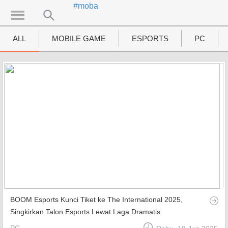
#moba
UTAMA
Home
ALL
MOBILE GAME
ESPORTS
PC
News
MOVIES
Review
Preview
Unboxing Hardware
Special
Diary KotakGame
BOOM Esports Kunci Tiket ke The International 2025,
Features
Singkirkan Talon Esports Lewat Laga Dramatis
Gallery