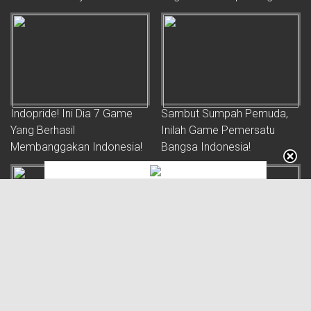
Indopride! Ini Dia 7 Game
Sambut Sumpah Pemuda,
Yang Berhasil
Inilah Game Pemersatu
Membanggakan Indonesia!
Bangsa Indonesia!
One Piece Film Red
Awas Maksiat! 7 Game
Mobile Yang Gak Boleh
Kalian Mainin Sebelum Buka